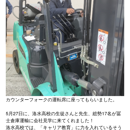
カウンターフォークの運転席に座ってもらいました。
5
月
27
日に、洛水高校の生徒さんと先生、総勢
17
名が冨
士倉庫運輸に会社見学に来てくれました！
洛水高校では、「キャリア教育」に力を入れているそう