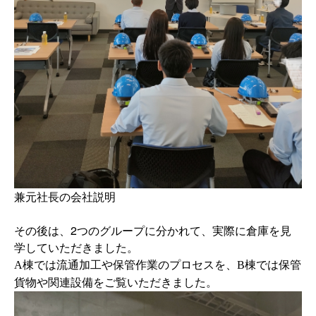
兼元社長の会社説明
その後は、
2
つのグループに分かれて、実際に倉庫を見
学していただきました。
A
棟では流通加工や保管作業のプロセスを、
B
棟では保管
貨物や関連設備をご覧いただきました。