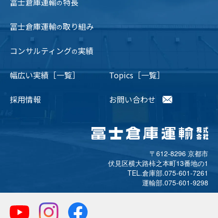
冨士倉庫運輸
特長
の
冨士倉庫運輸
取り組み
の
コンサルティング
実績
の
幅広い実績［一覧］
Topics［一覧］
採用情報
お問い合わせ
〒612-8296 京都市
伏見区横大路柿之本町13番地の1
TEL.倉庫部.
075-601-7261
運輸部.
075-601-9298