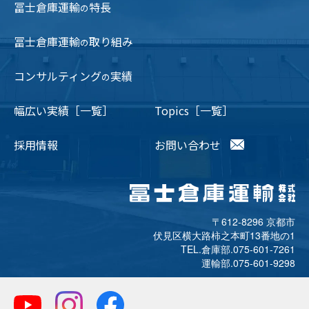
冨士倉庫運輸
特長
の
冨士倉庫運輸
取り組み
の
コンサルティング
実績
の
幅広い実績［一覧］
Topics［一覧］
採用情報
お問い合わせ
〒612-8296 京都市
伏見区横大路柿之本町13番地の1
TEL.倉庫部.
075-601-7261
運輸部.
075-601-9298