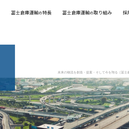
容
冨士倉庫運輸
特長
冨士倉庫運輸
取り組み
採
の
の
未来の物流を創造・提案・そして今を翔る［冨士