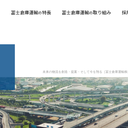
容
冨士倉庫運輸
特長
冨士倉庫運輸
取り組み
採
の
の
未来の物流を創造・提案・そして今を翔る［冨士倉庫運輸株