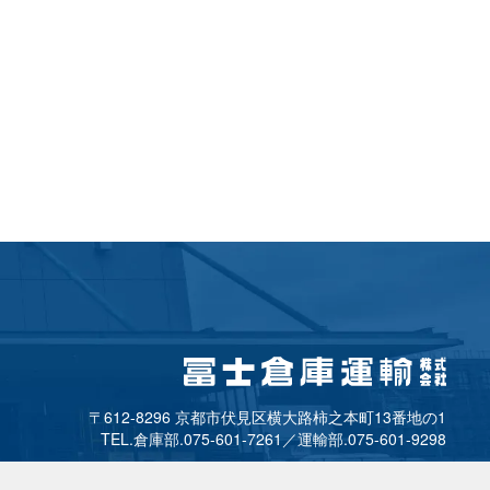
〒612-8296 京都市
伏見区横大路柿之本町13番地の1
TEL.倉庫部.
075-601-7261
／
運輸部.
075-601-9298