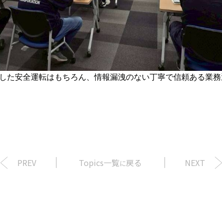
した安全運転はもちろん、情報漏洩のない丁寧で信頼ある業務
PREV
Topics一覧
戻る
NEXT
に